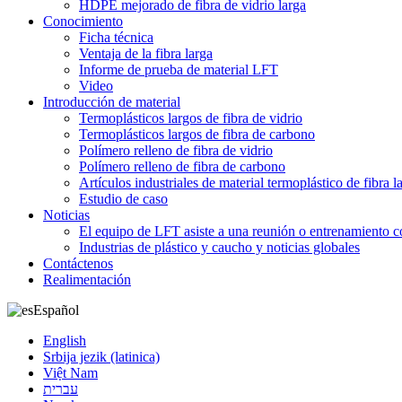
HDPE mejorado de fibra de vidrio larga
Conocimiento
Ficha técnica
Ventaja de la fibra larga
Informe de prueba de material LFT
Video
Introducción de material
Termoplásticos largos de fibra de vidrio
Termoplásticos largos de fibra de carbono
Polímero relleno de fibra de vidrio
Polímero relleno de fibra de carbono
Artículos industriales de material termoplástico de fibra l
Estudio de caso
Noticias
El equipo de LFT asiste a una reunión o entrenamiento c
Industrias de plástico y caucho y noticias globales
Contáctenos
Realimentación
Español
English
Srbija jezik (latinica)
Việt Nam
עברית