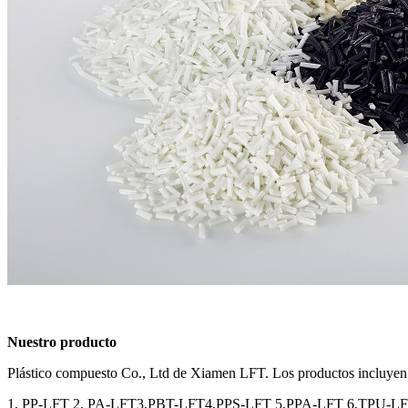
Nuestro producto
Plástico compuesto Co., Ltd de Xiamen LFT. Los productos incluyen 
1, PP-LFT 2, PA-LFT3,PBT-LFT4,PPS-LFT 5,PPA-LFT 6,TPU-L