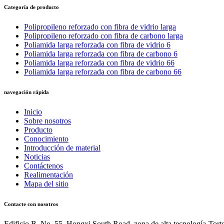
Categoría de producto
Polipropileno reforzado con fibra de vidrio larga
Polipropileno reforzado con fibra de carbono larga
Poliamida larga reforzada con fibra de vidrio 6
Poliamida larga reforzada con fibra de carbono 6
Poliamida larga reforzada con fibra de vidrio 66
Poliamida larga reforzada con fibra de carbono 66
navegación rápida
Inicio
Sobre nosotros
Producto
Conocimiento
Introducción de material
Noticias
Contáctenos
Realimentación
Mapa del sitio
Contacte con nosotros
Edificio B, No. 55, Hongxi South Road, zona de alta tecnología-Torto