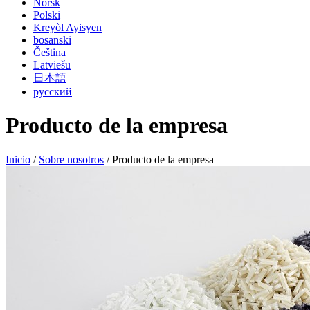
Norsk
Polski
Kreyòl Ayisyen
bosanski
Čeština
Latviešu
日本語
русский
Producto de la empresa
Inicio
/
Sobre nosotros
/ Producto de la empresa