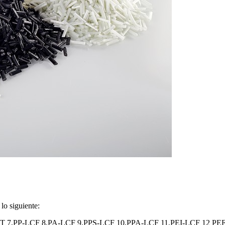
lo siguiente:
FT 7,PP-LCF 8,PA-LCF 9,PPS-LCF 10,PPA-LCF 11,PEI-LCF 12 P